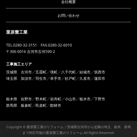
会社概要
お問い合わせ
栗原畳工業
TEL.0280-32-3151 FAX.0280-32-6010
〒306-0016 古河市古河590-2
工事施工エリア
茨城県 古河市╱五霞町╱境町╱八千代町╱結城市╱筑西市
埼玉県 加須市╱羽生市╱幸手市╱杉戸町╱久喜市╱蓮田市
栃木県 佐野市╱野木町╱岩舟町╱小山市╱栃木市╱下野市
群馬県 板倉町╱邑楽町╱館林市
Copyright © 栗原畳工業のリフォーム｜茨城県古河市から近隣の埼玉、栃木、群馬
まで対応可能の栗原畳工業のリフォーム All Rights Reserved.