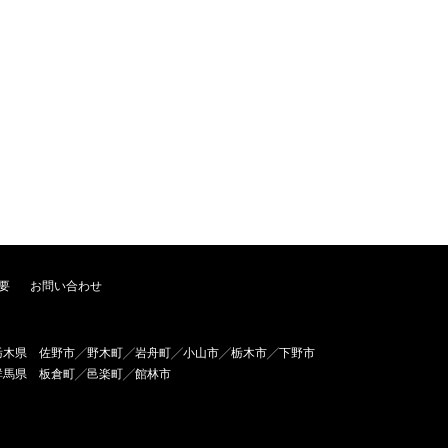
要
お問い合わせ
栃木県 佐野市╱野木町╱岩舟町╱小山市╱栃木市╱下野市
群馬県 板倉町╱邑楽町╱館林市