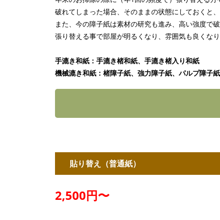
破れてしまった場合、そのままの状態にしておくと、
また、今の障子紙は素材の研究も進み、高い強度で破
張り替える事で部屋が明るくなり、雰囲気も良くなり
手漉き和紙：手漉き楮和紙、手漉き楮入り和紙
機械漉き和紙：楮障子紙、強力障子紙、パルプ障子紙
貼り替え（普通紙）
2,500円〜