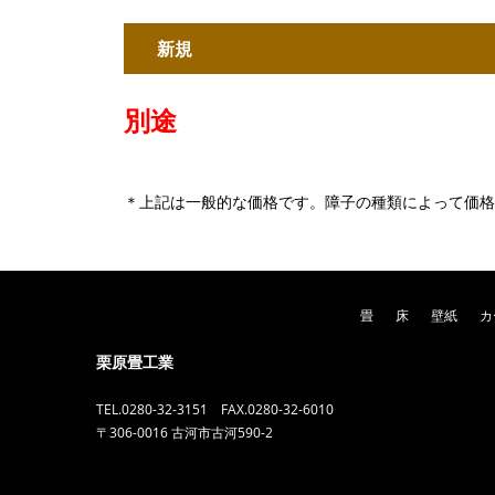
新規
別途
＊上記は一般的な価格です。障子の種類によって価格
畳
床
壁紙
カ
栗原畳工業
TEL.0280-32-3151 FAX.0280-32-6010
〒306-0016 古河市古河590-2