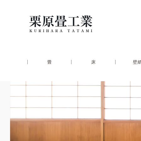
畳
床
壁