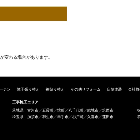
が変わる場合があります。
ーテン
障子張り替え
襖貼り替え
その他リフォーム
店舗改装
会社概
工事施工エリア
茨城県 古河市╱五霞町╱境町╱八千代町╱結城市╱筑西市
埼玉県 加須市╱羽生市╱幸手市╱杉戸町╱久喜市╱蓮田市