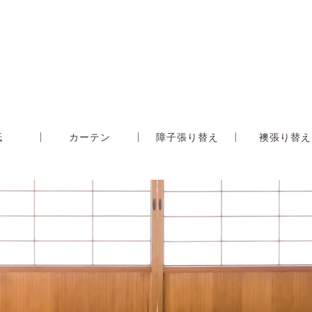
紙
カーテン
障子張り替え
襖張り替え